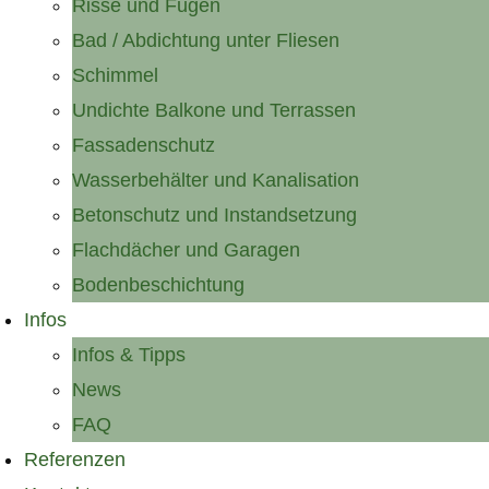
Risse und Fugen
Bad / Abdichtung unter Fliesen
Schimmel
Undichte Balkone und Terrassen
Fassadenschutz
Wasserbehälter und Kanalisation
Betonschutz und Instandsetzung
Flachdächer und Garagen
Bodenbeschichtung
Infos
Infos & Tipps
News
FAQ
Referenzen