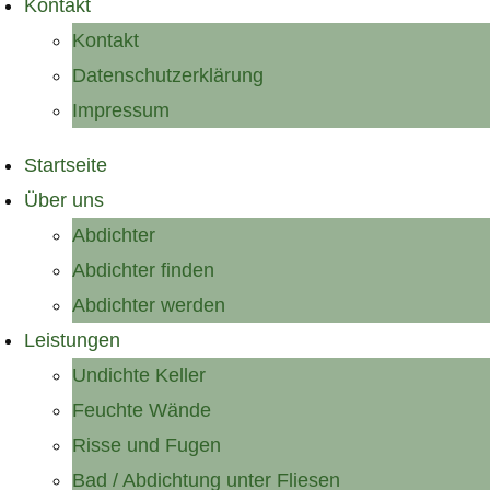
Kontakt
Kontakt
Datenschutzerklärung
Impressum
Startseite
Über uns
Abdichter
Abdichter finden
Abdichter werden
Leistungen
Undichte Keller
Feuchte Wände
Risse und Fugen
Bad / Abdichtung unter Fliesen