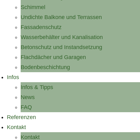
Schimmel
Undichte Balkone und Terrassen
Fassadenschutz
Wasserbehälter und Kanalisation
Betonschutz und Instandsetzung
Flachdächer und Garagen
Bodenbeschichtung
Infos
Infos & Tipps
News
FAQ
Referenzen
Kontakt
Kontakt