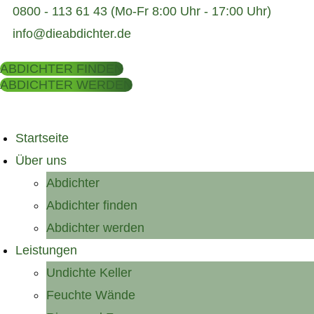
0800 - 113 61 43 (Mo-Fr 8:00 Uhr - 17:00 Uhr)
info@dieabdichter.de
ABDICHTER FINDEN
ABDICHTER WERDEN
Startseite
NACHHALTIGE
LÖSUNGEN
Über uns
Abdichter
FÜR IHRE VIER
WÄNDE.
Abdichter finden
Abdichter werden
Leistungen
Undichte Keller
Feuchte Wände