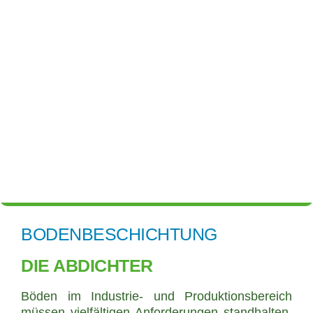
0800 - 113 61 43 (Mo-Fr 8:00 Uhr - 17:00 Uhr)
info@dieabdichter.de
ABDICHTER FINDEN
ABDICHTER WERDEN
BODENBESCHICHTUNG
DIE ABDICHTER
Böden im Industrie- und Produktionsbereich
müssen vielfältigen Anforderungen standhalten.