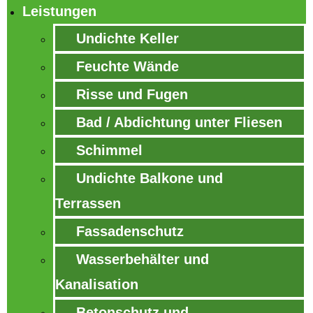
Leistungen
Undichte Keller
Feuchte Wände
Risse und Fugen
Bad / Abdichtung unter Fliesen
Schimmel
Undichte Balkone und
Terrassen
Fassadenschutz
Wasserbehälter und
Kanalisation
Betonschutz und