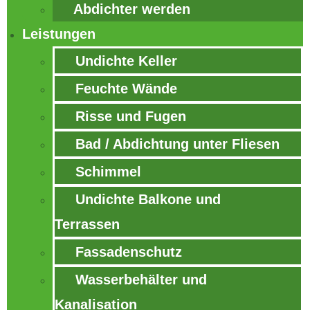
Abdichter werden
Leistungen
FEUCHTE WÄNDE? UNDICHTER
Undichte Keller
KELLER?
Feuchte Wände
KEINE PANIK! WIR SIND FÜR SIE DA.
Risse und Fugen
Bad / Abdichtung unter Fliesen
Schimmel
Undichte Balkone und
Terrassen
Fassadenschutz
Wasserbehälter und
Kanalisation