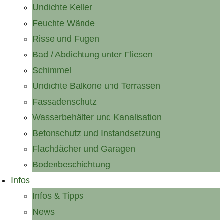
Undichte Keller
Feuchte Wände
Risse und Fugen
Bad / Abdichtung unter Fliesen
Schimmel
Undichte Balkone und Terrassen
Fassadenschutz
Wasserbehälter und Kanalisation
Betonschutz und Instandsetzung
Flachdächer und Garagen
Bodenbeschichtung
Infos
Infos & Tipps
News