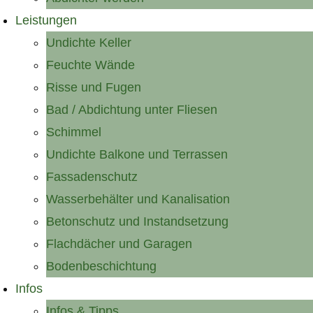
Leistungen
Undichte Keller
Feuchte Wände
Risse und Fugen
Bad / Abdichtung unter Fliesen
Schimmel
Undichte Balkone und Terrassen
Fassadenschutz
Wasserbehälter und Kanalisation
Betonschutz und Instandsetzung
Flachdächer und Garagen
Bodenbeschichtung
Infos
Infos & Tipps