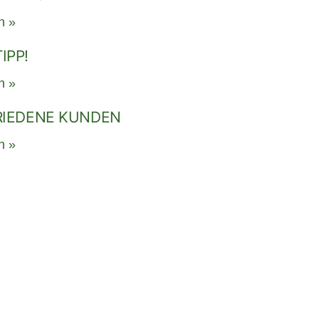
n »
IPP!
n »
RIEDENE KUNDEN
n »