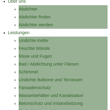
Über uns
Abdichter
Abdichter finden
Abdichter werden
Leistungen
Undichte Keller
Feuchte Wände
Risse und Fugen
Bad / Abdichtung unter Fliesen
Schimmel
Undichte Balkone und Terrassen
Fassadenschutz
Wasserbehälter und Kanalisation
Betonschutz und Instandsetzung