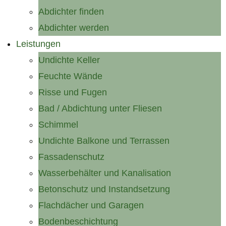
Abdichter finden
Abdichter werden
Leistungen
Undichte Keller
Feuchte Wände
Risse und Fugen
Bad / Abdichtung unter Fliesen
Schimmel
Undichte Balkone und Terrassen
Fassadenschutz
Wasserbehälter und Kanalisation
Betonschutz und Instandsetzung
Flachdächer und Garagen
Bodenbeschichtung