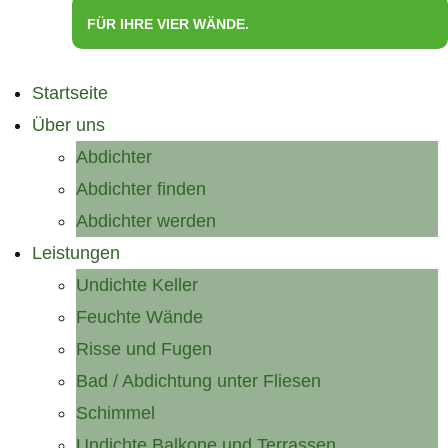
FÜR IHRE VIER WÄNDE.
Startseite
Über uns
Abdichter
Abdichter finden
Abdichter werden
Leistungen
Undichte Keller
Feuchte Wände
Risse und Fugen
Bad / Abdichtung unter Fliesen
Schimmel
Undichte Balkone und Terrassen