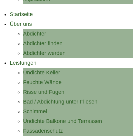
Startseite
Über uns
Abdichter
Abdichter finden
Abdichter werden
Leistungen
Undichte Keller
Feuchte Wände
Risse und Fugen
Bad / Abdichtung unter Fliesen
Schimmel
Undichte Balkone und Terrassen
Fassadenschutz