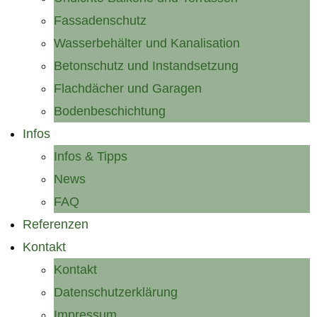
Fassadenschutz
Wasserbehälter und Kanalisation
Betonschutz und Instandsetzung
Flachdächer und Garagen
Bodenbeschichtung
Infos
Infos & Tipps
News
FAQ
Referenzen
Kontakt
Kontakt
Datenschutzerklärung
Impressum