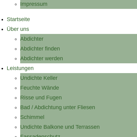
Impressum
Startseite
Über uns
Abdichter
Abdichter finden
Abdichter werden
Leistungen
Undichte Keller
Feuchte Wände
Risse und Fugen
Bad / Abdichtung unter Fliesen
Schimmel
Undichte Balkone und Terrassen
Fassadenschutz