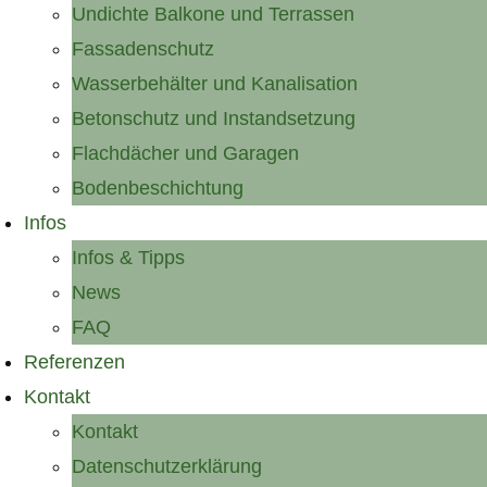
Undichte Balkone und Terrassen
Fassadenschutz
Wasserbehälter und Kanalisation
Betonschutz und Instandsetzung
Flachdächer und Garagen
Bodenbeschichtung
Infos
Infos & Tipps
News
FAQ
Referenzen
Kontakt
Kontakt
Datenschutzerklärung