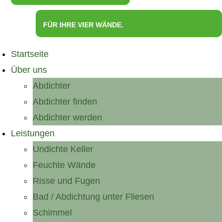
FÜR IHRE VIER WÄNDE.
Startseite
Über uns
Abdichter
Abdichter finden
Abdichter werden
Leistungen
Undichte Keller
Feuchte Wände
Risse und Fugen
Bad / Abdichtung unter Fliesen
Schimmel