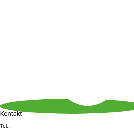
Kontakt
Tel.:
+49-2845 - 378 999 8
info@itf-nrw.de